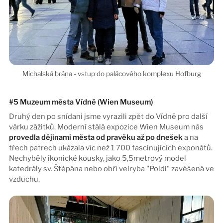
#5 Muzeum města Vídně
(
Wien Museum)
Druhý den po snídani jsme vyrazili zpět do Vídně pro další
várku zážitků. Moderní stálá expozice Wien Museum nás
provedla dějinami města od pravěku až po dnešek
a na
třech patrech ukázala víc než 1 700 fascinujících exponátů.
Nechyběly ikonické kousky, jako 5,5metrový model
katedrály sv. Štěpána nebo obří velryba "Poldi" zavěšená ve
vzduchu.