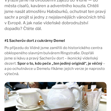
Vyrazili jsme na dvoudenní zájezd do Vídně — do
města císařů, kaváren a adventního kouzla. Chtěli
jsme nasát atmosféru Habsburků, ochutnat ten pravý
sachr a projít si jedny z nejslavnějších vánočních trhů
v Evropě. A jak naše vídeňské dobrodružství
dopadlo? Čtěte dál.
#1 Sacherův dort z cukrárny Demel
Po příjezdu do Vídně jsme zamířili do historického centra
obklopeného slavným bulvárem Ringstraße. Dopřáli
jsme si kávu a pravý Sacherův dort – ikonický vídeňský
dezert.
Spor o to, kdo peče „ten jediný originál“, je věčný
–
a po ochutnávce u Demelu říkáme: jejich verze je naprosto
výtečná.