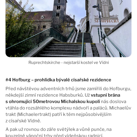
#4 Hofburg – prohlídka bývalé císařské rezidence
Před návštěvou adventních trhů jsme zamířili do Hofburgu,
někdejší zimní rezidence Habsburků. Už
vstupní brána
s ohromující 50metrovou Michalskou kupolí
nás doslova
vtáhla do rozsáhlého komplexu nádvoří a paláců. Michaelův
trakt (Michaelertrakt) patří k těm nejpůsobivějším
z císařské Vídně.
A pak už rovnou do záře světýlek a vůně punče, na
kouzelné vánoční trhy před vídeňskou radnicí.