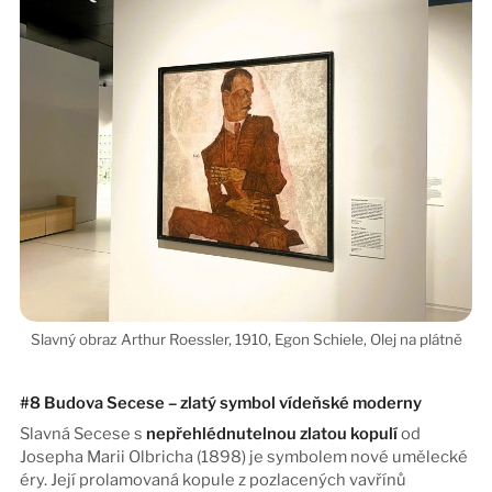
#8 Budova Secese – zlatý symbol vídeňské moderny
Slavná Secese s
nepřehlédnutelnou zlatou kopulí
od
Josepha Marii Olbricha (1898) je symbolem nové umělecké
éry. Její prolamovaná kopule z pozlacených vavřínů