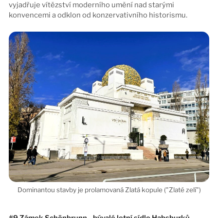
vyjadřuje vítězství moderního umění nad starými
konvencemi a odklon od konzervativního historismu.
#9 Zámek Schönbrunn - bývalé letní sídlo Habsburků