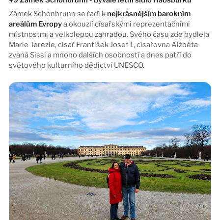
Zámek Schönbrunn se řadí k
nejkrásnějším barokním
areálům Evropy
a okouzlí císařskými reprezentačními
místnostmi a velkolepou zahradou. Svého času zde bydlela
Marie Terezie, císař František Josef I., císařovna Alžběta
zvaná Sissi a mnoho dalších osobností a dnes patří do
světového kulturního dědictví UNESCO.