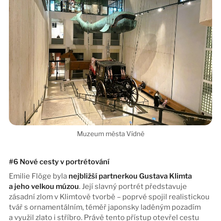
#6 Nové cesty v portrétování
Emilie Flöge byla
nejbližší partnerkou Gustava Klimta
a jeho velkou múzou
. Její slavný portrét představuje
zásadní zlom v Klimtově tvorbě – poprvé spojil realistickou
tvář s ornamentálním, téměř japonsky laděným pozadím
a využil zlato i stříbro. Právě tento přístup otevřel cestu