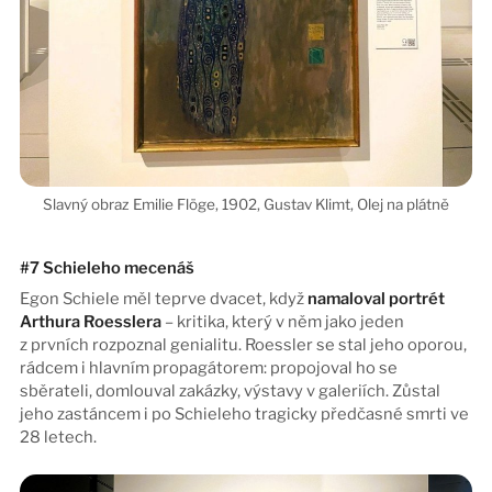
#7 Schieleho mecenáš
Egon Schiele měl teprve dvacet, když
namaloval portrét
Arthura Roesslera
– kritika, který v něm jako jeden
z prvních rozpoznal genialitu. Roessler se stal jeho oporou,
rádcem i hlavním propagátorem: propojoval ho se
sběrateli, domlouval zakázky, výstavy v galeriích. Zůstal
jeho zastáncem i po Schieleho tragicky předčasné smrti ve
28 letech.