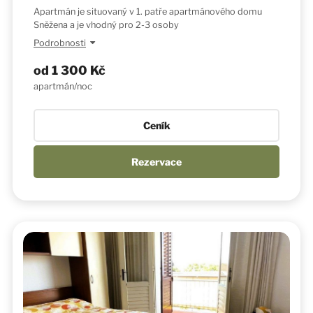
Apartmán je situovaný v 1. patře apartmánového domu
Sněžena a je vhodný pro 2-3 osoby
Podrobnosti
od
1 300 Kč
apartmán/noc
Ceník
Rezervace
Popis ubytování
Vybavení
manželská postel pro 2 osoby
jedna pevná postel pro 3. osobu
kuchyňský kout na balkoně