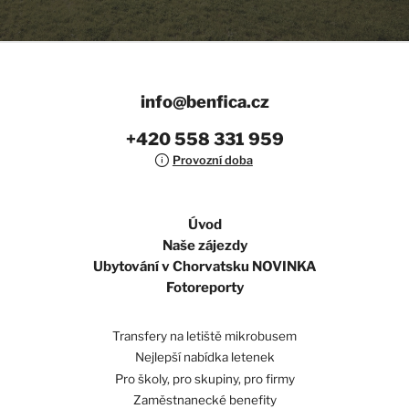
OBDOBÍ
CENA ZA NOC
1.6.–30.6.
1 100 Kč
1.7.–31.8.
1 400 Kč
info@benfica.cz
1.9.–30.9.
1 100 Kč
+420 558 331 959
Provozní doba
Úvod
Naše zájezdy
Ubytování v Chorvatsku NOVINKA
Fotoreporty
Transfery na letiště mikrobusem
Nejlepší nabídka letenek
Pro školy, pro skupiny, pro firmy
Zaměstnanecké benefity