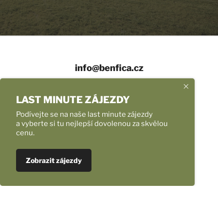
info@benfica.cz
+420 558 331 959
LAST MINUTE ZÁJEZDY
Provozní doba
Podívejte se na naše last minute zájezdy
a vyberte si tu nejlepší dovolenou za skvělou
cenu.
Úvod
Naše zájezdy
Ubytování v Chorvatsku NOVINKA
Zobrazit zájezdy
Fotoreporty
Transfery na letiště mikrobusem
Nejlepší nabídka letenek
Pro školy, pro skupiny, pro firmy