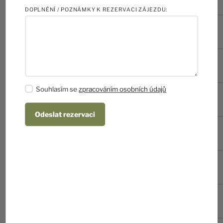
DOPLNĚNÍ / POZNÁMKY K REZERVACI ZÁJEZDU:
17. – 26. 7. 2026
7
(PÁ – NE)
24. 7. – 2. 8. 2026
7
(PÁ – NE)
Souhlasím se
zpracováním osobních údajů
31. 7. – 9. 8. 2026
7
(PÁ – NE)
Odeslat rezervaci
7. – 16. 8. 2026
7
(PÁ – NE)
14. – 23. 8. 2026
7
(PÁ – NE)
21. – 30. 8. 2026
7
(PÁ – NE)