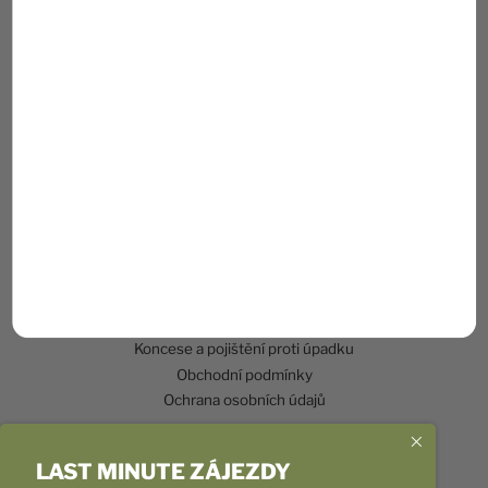
Úvod
Naše zájezdy
Ubytování v Chorvatsku NOVINKA
Fotoreporty
Transfery na letiště mikrobusem
Nejlepší nabídka letenek
Pro školy, pro skupiny, pro firmy
Zaměstnanecké benefity
Dárková poukázka
Smlouva o zájezdu
Cestovní pojištění
Koncese a pojištění proti úpadku
Obchodní podmínky
Ochrana osobních údajů
LAST MINUTE ZÁJEZDY