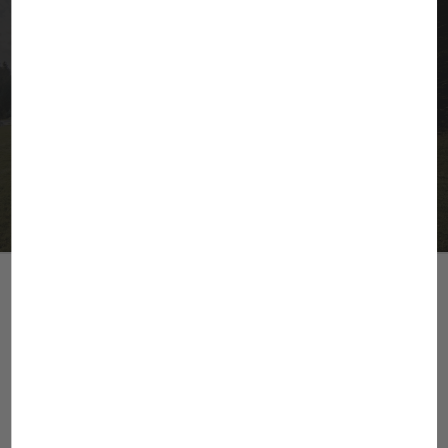
Objevte luxusní apartmány
Přijeďte si odpočinout do našich apartmánů v
beskydské přírodě.
Zjistit více
info@benfica.cz
+420 558 331 959
Provozní doba