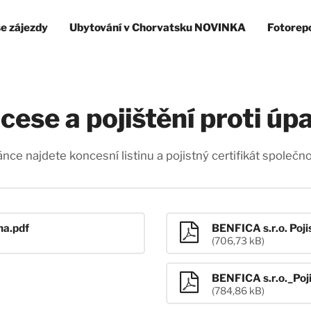
e zájezdy
Ubytování v Chorvatsku NOVINKA
Fotorep
cese a pojištění proti úp
ánce najdete koncesní listinu a pojistný certifikát společno
na.pdf
BENFICA s.r.o. Poji
(706,73 kB)
BENFICA s.r.o._Poj
(784,86 kB)