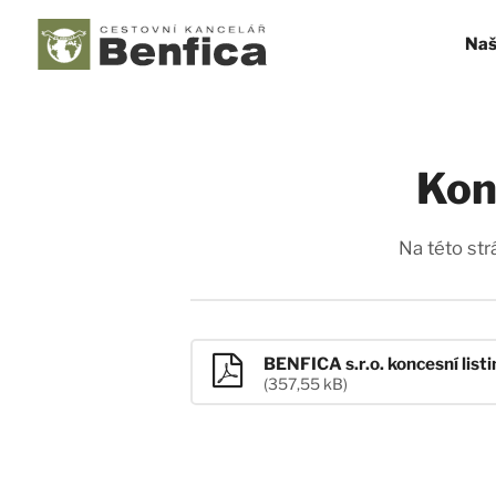
Naš
Kon
Na této str
BENFICA s.r.o. koncesní listi
(357,55 kB)