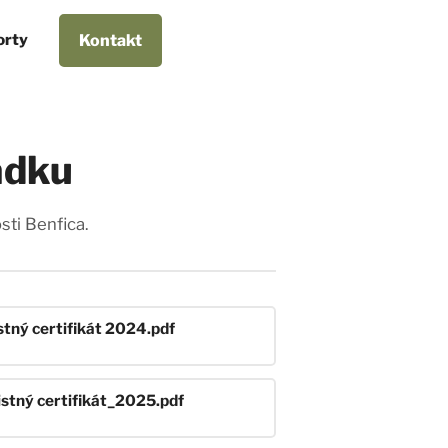
orty
Kontakt
adku
sti Benfica.
stný certifikát 2024.pdf
istný certifikát_2025.pdf