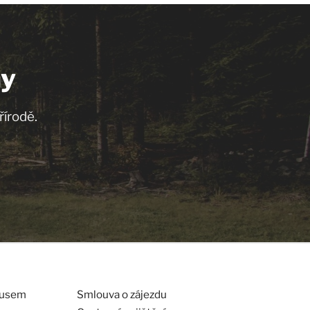
ny
řírodě.
obusem
Smlouva o zájezdu