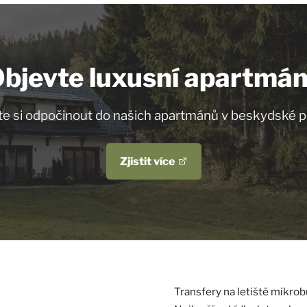
bjevte luxusní apartmá
te si odpočinout do našich apartmánů v beskydské p
Zjistit více
Transfery na letiště mikr