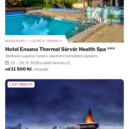
MAĎARSKO / LÁZNĚ A TERMÁLY
Hotel Ensana Thermal Sárvár Health Spa ***
Oblíbený superior hotel s vlastními termálními lázněmi
15. – 20. 9. 2026 a další termíny (1)
od
11 500 Kč
/ dospělý
LAST MINUTE