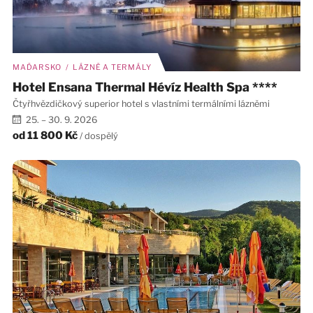
MAĎARSKO / LÁZNĚ A TERMÁLY
Hotel Ensana Thermal Hévíz Health Spa ****
Čtyřhvězdičkový superior hotel s vlastními termálními lázněmi
25. – 30. 9. 2026
od
11 800 Kč
/ dospělý