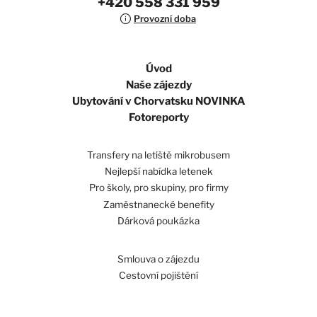
+420 558 331 959
Provozní doba
Úvod
Naše zájezdy
Ubytování v Chorvatsku NOVINKA
Fotoreporty
Transfery na letiště mikrobusem
Nejlepší nabídka letenek
Pro školy, pro skupiny, pro firmy
Zaměstnanecké benefity
Dárková poukázka
Smlouva o zájezdu
Cestovní pojištění
Koncese a pojištění proti úpadku
Obchodní podmínky