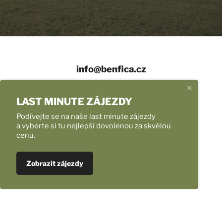
info@benfica.cz
+420 558 331 959
LAST MINUTE ZÁJEZDY
Provozní doba
Podívejte se na naše last minute zájezdy
a vyberte si tu nejlepší dovolenou za skvělou
cenu.
Úvod
Naše zájezdy
Ubytování v Chorvatsku NOVINKA
Zobrazit zájezdy
Fotoreporty
Transfery na letiště mikrobusem
Nejlepší nabídka letenek
Pro školy, pro skupiny, pro firmy