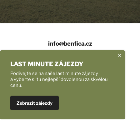
info@benfica.cz
+420 558 331 959
LAST MINUTE ZÁJEZDY
Provozní doba
Podívejte se na naše last minute zájezdy
a vyberte si tu nejlepší dovolenou za skvělou
cenu.
Úvod
Naše zájezdy
Ubytování v Chorvatsku NOVINKA
Zobrazit zájezdy
Fotoreporty
Transfery na letiště mikrobusem
Nejlepší nabídka letenek
Pro školy, pro skupiny, pro firmy