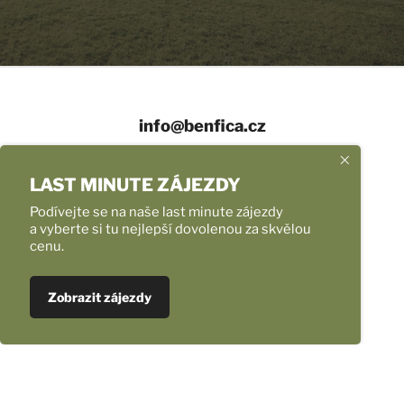
info@benfica.cz
+420 558 331 959
LAST MINUTE ZÁJEZDY
Provozní doba
Podívejte se na naše last minute zájezdy
a vyberte si tu nejlepší dovolenou za skvělou
cenu.
Úvod
Naše zájezdy
Ubytování v Chorvatsku NOVINKA
Zobrazit zájezdy
Fotoreporty
Transfery na letiště mikrobusem
Nejlepší nabídka letenek
Pro školy, pro skupiny, pro firmy