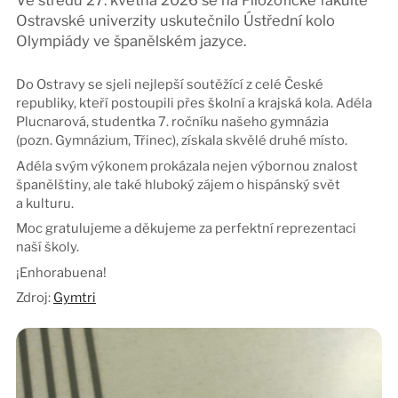
Ve středu 27. května 2026 se na Filozofické fakultě
Ostravské univerzity uskutečnilo Ústřední kolo
Olympiády ve španělském jazyce.
Do Ostravy se sjeli nejlepší soutěžící z celé České
republiky, kteří postoupili přes školní a krajská kola. Adéla
Plucnarová, studentka 7. ročníku našeho gymnázia
(pozn.
Gymnázium, Třinec
)
, získala skvělé druhé místo.
Adéla svým výkonem prokázala nejen výbornou znalost
španělštiny, ale také hluboký zájem o hispánský svět
a kulturu.
Moc gratulujeme a děkujeme za perfektní reprezentaci
naší školy.
¡Enhorabuena!
Zdroj:
Gymtri