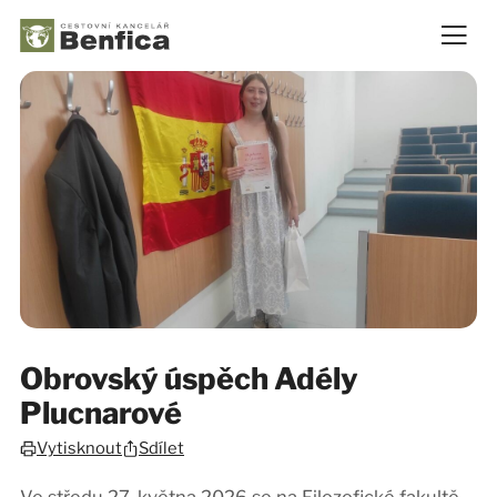
Obrovský úspěch Adély
Plucnarové
Sdílet
Vytisknout