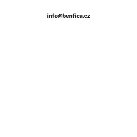
info@benfica.cz
+420 558 331 959
Provozní doba
Úvod
Naše zájezdy
Ubytování v Chorvatsku NOVINKA
Fotoreporty
Transfery na letiště mikrobusem
Nejlepší nabídka letenek
Pro školy, pro skupiny, pro firmy
Zaměstnanecké benefity
Dárková poukázka