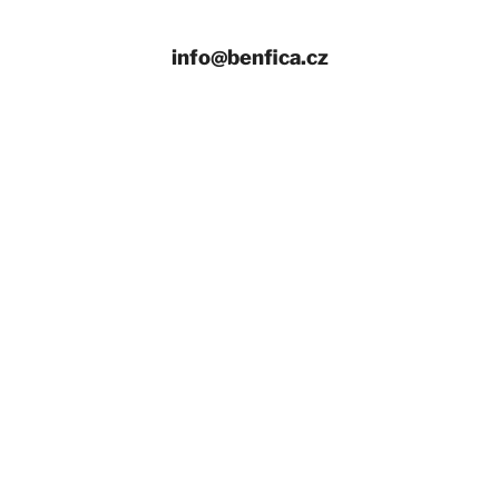
info@benfica.cz
+420 558 331 959
Provozní doba
Úvod
Naše zájezdy
Ubytování v Chorvatsku NOVINKA
Fotoreporty
Transfery na letiště mikrobusem
Nejlepší nabídka letenek
Pro školy, pro skupiny, pro firmy
Zaměstnanecké benefity
Dárková poukázka