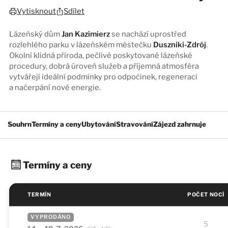
Sdílet
Vytisknout
Lázeňský dům
Jan Kazimierz
se nachází uprostřed
rozlehlého parku v lázeňském městečku
Duszniki-Zdrój
.
Okolní klidná příroda, pečlivě poskytované lázeňské
procedury, dobrá úroveň služeb a příjemná atmosféra
vytvářejí ideální podmínky pro odpočinek, regeneraci
a načerpání nové energie.
Souhrn
Termíny a ceny
Ubytování
Stravování
Zájezd zahrnuje
Termíny a ceny
TERMÍN
POČET NOCÍ
VYPRODÁNO
5