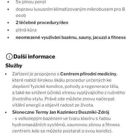
5x plnou penzi
dopravu luxusním klimatizovaným mikrobusem pro 8
osob
2 léčebné procedury/den
pitná kůra
neomezené využívání bazénu, sauny, jacuzzi a fitness
Další informace
Služby
Zařízení je propojeno s
Centrem přírodní medicíny
,
které nabízí širokou škálu procedur určených ke
zlepšení fyzické kondice, pohody a regenerace těla,
a také ke snížení účinků stresu vyplývajícího z rušného
životního stylu. Právě zde můžete znovu načerpat
vitální energii a objevit radost ze života.
Słoneczne Termy Jan Kazimierz Duszniki-Zdrój
- s velkolepým bazénem ve tvaru klavíru s řadou
hydromasážních systémů, saunovou zónou a fitness
centrem, kde se můžete postarat o svou kondici.