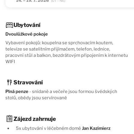
14. – 19. 7. 2026
(ÚT – NE)
Ubytování
Dvoulůžkové pokoje
Vybavení pokojů: koupelna se sprchovacím koutem,
televize se satelitním přijímačem, telefon, lednice,
pracovní stůl a balkon, bezdrátovým připojením k internetu
WIFI
Stravování
Plná penze
- snídaně a večeře jsou formou švédských
stolů, obědy jsou servírované
Zájezd zahrnuje
5x ubytování v léčebném domě
Jan Kazimierz