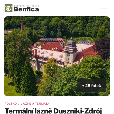
+ 25 fotek
POLSKO / LÁZNĚ A TERMÁLY
Termální lázně Duszniki-Zdrój