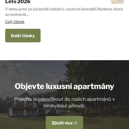
Léto 2026
V lednu jsme se zúčastnili setkání s cestovní kanceláří Rainbow, které
se tentokrát…
Celý článek
Další články
Objevte luxusní apartmány
Přijeďte si odpočinout do našich apartmánů v
beskydské přírodě.
Zjistit více