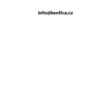
info@benfica.cz
+420 558 331 959
Provozní doba
Úvod
Naše zájezdy
Ubytování v Chorvatsku NOVINKA
Fotoreporty
Transfery na letiště mikrobusem
Nejlepší nabídka letenek
Pro školy, pro skupiny, pro firmy
Zaměstnanecké benefity
Dárková poukázka