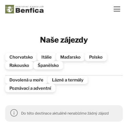
Naše zájezdy
Chorvatsko
Itálie
Maďarsko
Polsko
Rakousko
Španělsko
Dovolená u moře
Lázně a termály
Poznávací a adventní
Do této destinace aktuálně nenabízíme žádný zájezd