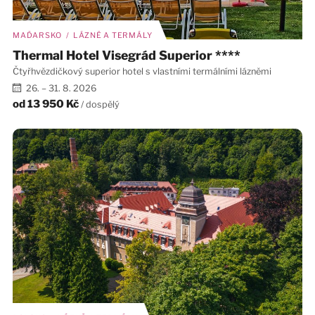
MAĎARSKO / LÁZNĚ A TERMÁLY
Thermal Hotel Visegrád Superior ****
Čtyřhvězdičkový superior hotel s vlastními termálními lázněmi
26. – 31. 8. 2026
od
13 950 Kč
/ dospělý