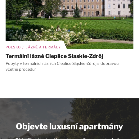
POLSKO / LÁZNĚ A TERMÁLY
Termální lázně Cieplice Slaskie-Zdrój
Pobyty v termálních lázních Cieplice Sląskie-Zdrój s dopravou
včetně procedur
Objevte luxusní apartmány