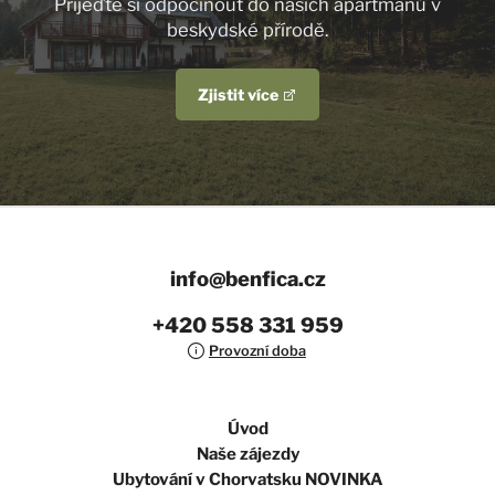
Přijeďte si odpočinout do našich apartmánů v
beskydské přírodě.
Zjistit více
info@benfica.cz
+420 558 331 959
Provozní doba
Úvod
Naše zájezdy
Ubytování v Chorvatsku NOVINKA