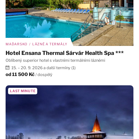
MAĎARSKO / LÁZNĚ A TERMÁLY
Hotel Ensana Thermal Sárvár Health Spa ***
Oblíbený superior hotel s vlastními termálními lázněmi
15. – 20. 9. 2026 a další termíny (1)
od
11 500 Kč
/ dospělý
LAST MINUTE