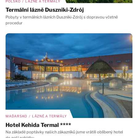
POLSKO / LÁZNĚ A TERMÁLY
Termální lázně Duszniki-Zdrój
Pobyty v termálních lázních Duszniki-Zdrój s dopravou včetně
procedur
MAĎARSKO / LÁZNĚ A TERMÁLY
Hotel Kehida Termal ****
Na základě poptávky našich zákazníků jsme vrátili oblíbený hotel
do naší nabídky