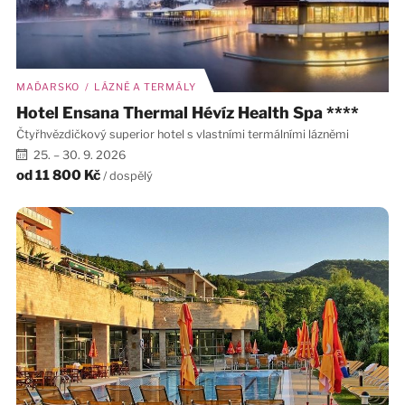
MAĎARSKO / LÁZNĚ A TERMÁLY
Hotel Ensana Thermal Hévíz Health Spa ****
Čtyřhvězdičkový superior hotel s vlastními termálními lázněmi
25. – 30. 9. 2026
od
11 800 Kč
/ dospělý