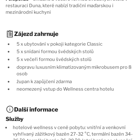
restauraci Duna, které nabízí tradiční maďarskou i
mezinárodní kuchyni
Zájezd zahrnuje
5 x ubytování v pokoji kategorie Classic
5 x snídani formou švédských stolů
5 x večeři formou švédských stolů
dopravu luxusním klimatizovaným mikrobusem pro 8
osob
župan k zapůjčení zdarma
neomezený vstup do Wellness centra hotelu
Další informace
Služby
hotelové wellness v ceně pobytu: vnitřní a venkovní
vyhřívaný zážitkový bazén 27-32 °C, termální bazén 34-