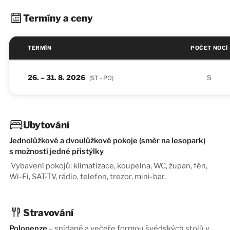
Termíny a ceny
TERMÍN
POČET NOCÍ
26. – 31. 8. 2026
5
(ST – PO)
Ubytování
Jednolůžkové a dvoulůžkové pokoje (směr na lesopark)
s možností jedné přistýlky
Vybavení pokojů: klimatizace, koupelna, WC, župan, fén,
Wi-Fi, SAT-TV, rádio, telefon, trezor, mini-bar.
Stravování
Polopenze
–
snídaně a večeře formou švédských stolů v