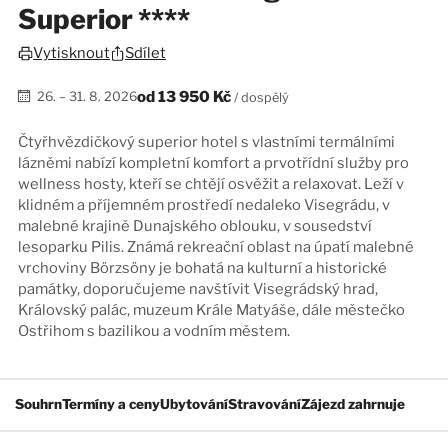
Superior ****
Sdílet
Vytisknout
od
13 950 Kč
26. – 31. 8. 2026
/ dospělý
Čtyřhvězdičkový superior hotel s vlastními termálními
lázněmi nabízí kompletní komfort a prvotřídní služby pro
wellness hosty, kteří se chtějí osvěžit a relaxovat. Leží v
klidném a příjemném prostředí nedaleko Visegrádu, v
malebné krajině Dunajského oblouku, v sousedství
lesoparku Pilis. Známá rekreační oblast na úpatí malebné
vrchoviny Börzsöny je bohatá na kulturní a historické
památky, doporučujeme navštívit Visegrádský hrad,
Královský palác, muzeum Krále Matyáše, dále městečko
Ostřihom s bazilikou a vodním městem.
Souhrn
Termíny a ceny
Ubytování
Stravování
Zájezd zahrnuje