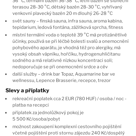
36 °C, termální bazén 36-38 °C, letní bazén se sluneční
terasou 28-30 °C, dětský bazén 28-30 °C, vyhřívaný
venkovní plavecký bazén 20 m dlouhý 26-28 °C
svět sauny – finská sauna, infra sauna, aroma kabina,
tepidarium, ledová fontána, zážitková sprcha, fitness
místní termální voda o teplotě 39 °C má protizánětlivé
účinky, používá se při léčbě bolesti svalů a onemocnění
pohybového aparátu, je vhodná též pro alergiky, má
vysoký obsah vápníku, hořčíku, hydrogenuhličitanu
sodného a má relativně nízkou koncentraci soli;
nedoporučuje se při onemocnění srdce a cév
další služby – drink bar Topaz, Aquamarine bar ve
wellnessu, Lepence Brasserie, recepce, trezor
Slevy a příplatky
rekreační poplatek cca 2 EUR (780 HUF) / osoba / noc -
platba na recepci
příplatek za jednolůžkový pokoj je
5 500 Kč/osoba/pobyt
možnost zakoupení komplexní cestovního pojištění
včetně pojištění proti stornu zájezdu 240 Kč/dospělý