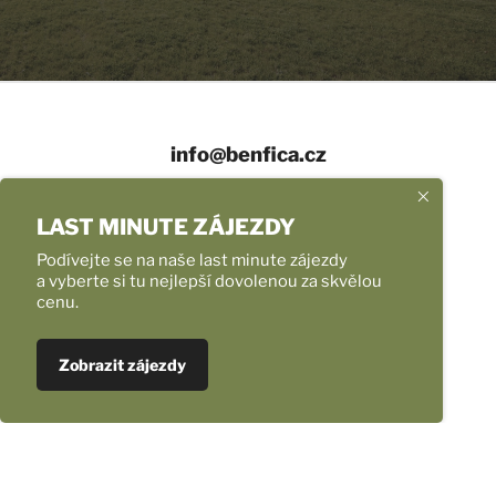
info@benfica.cz
+420 558 331 959
LAST MINUTE ZÁJEZDY
Provozní doba
Podívejte se na naše last minute zájezdy
a vyberte si tu nejlepší dovolenou za skvělou
cenu.
Úvod
Naše zájezdy
Ubytování v Chorvatsku NOVINKA
Zobrazit zájezdy
Fotoreporty
Transfery na letiště mikrobusem
Nejlepší nabídka letenek
Pro školy, pro skupiny, pro firmy