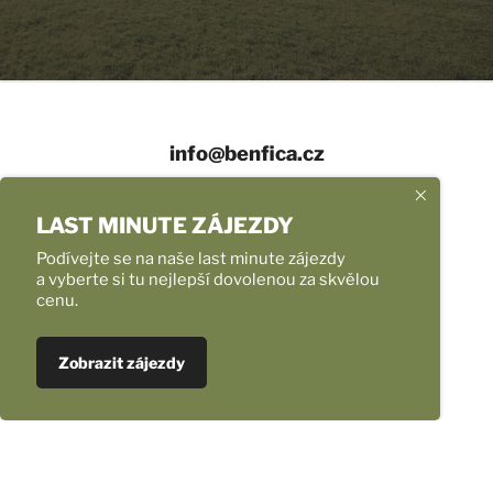
info@benfica.cz
+420 558 331 959
LAST MINUTE ZÁJEZDY
Provozní doba
Podívejte se na naše last minute zájezdy
a vyberte si tu nejlepší dovolenou za skvělou
cenu.
Úvod
Naše zájezdy
Ubytování v Chorvatsku NOVINKA
Zobrazit zájezdy
Fotoreporty
Transfery na letiště mikrobusem
Nejlepší nabídka letenek
Pro školy, pro skupiny, pro firmy